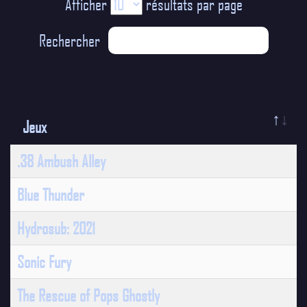
Afficher
résultats par page
Rechercher
Jeux
.38 Ambush Alley
Blue Thunder
Hydrosub: 2021
Sonic Fury
The Rescue of Pops Ghostly